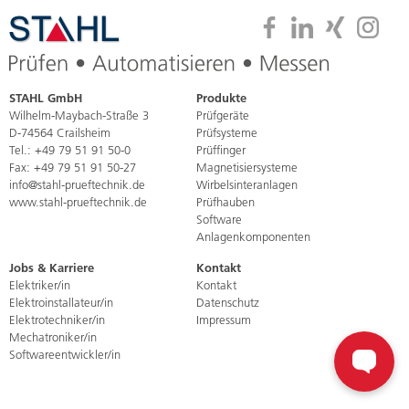
STAHL GmbH
Produkte
Navigation
Wilhelm-Maybach-Straße 3
Prüfgeräte
überspringen
D-74564 Crailsheim
Prüfsysteme
Tel.:
+49 79 51 91 50-0
Prüffinger
Fax: +49 79 51 91 50-27
Magnetisiersysteme
info@stahl-prueftechnik.de
Wirbelsinteranlagen
www.stahl-prueftechnik.de
Prüfhauben
Software
Anlagenkomponenten
Jobs & Karriere
Kontakt
Navigation
Elektriker/in
Kontakt
überspringen
Elektroinstallateur/in
Datenschutz
Elektrotechniker/in
Impressum
Mechatroniker/in
Softwareentwickler/in